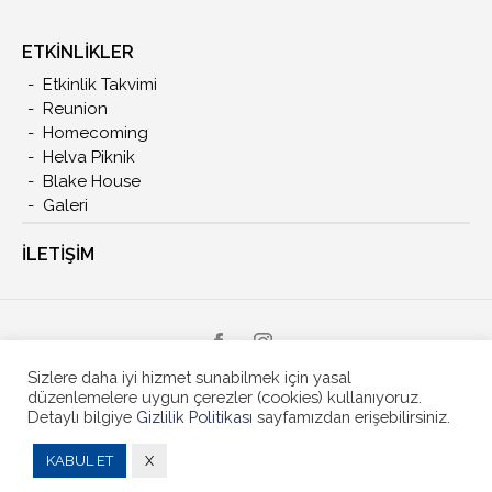
ETKİNLİKLER
Etkinlik Takvimi
Reunion
Homecoming
Helva Piknik
Blake House
Galeri
İLETIŞIM
Sizlere daha iyi hizmet sunabilmek için yasal
düzenlemelere uygun çerezler (cookies) kullanıyoruz.
Copyright © 2021 -
ModernMedyaGroup
Detaylı bilgiye
Gizlilik Politikası
sayfamızdan erişebilirsiniz.
Gizlilik Politikası
KABUL ET
X