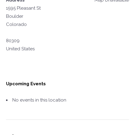
Address
Map Unavailable
1595 Pleasant St
Boulder
Colorado
80309
United States
Upcoming Events
No events in this location