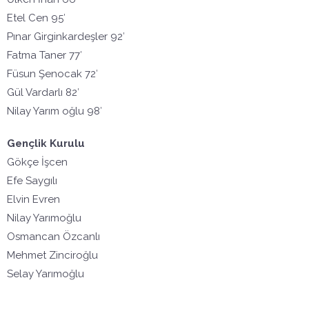
Etel Cen 95′
Pınar Girginkardeşler 92′
Fatma Taner 77′
Füsun Şenocak 72′
Gül Vardarlı 82′
Nilay Yarım oğlu 98′
Gençlik Kurulu
Gökçe İşcen
Efe Saygılı
Elvin Evren
Nilay Yarımoğlu
Osmancan Özcanlı
Mehmet Zinciroğlu
Selay Yarımoğlu