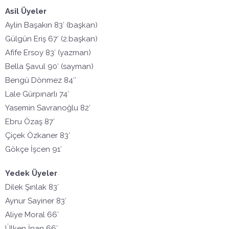
Asil Üyeler
Aylin Başakın 83′ (başkan)
Gülgün Eriş 67′ (2.başkan)
Afife Ersoy 83′ (yazman)
Bella Şavul 90′ (sayman)
Bengü Dönmez 84″
Lale Gürpınarlı 74′
Yasemin Savranoğlu 82′
Ebru Özaş 87′
Çiçek Özkaner 83′
Gökçe İşcen 91′
Yedek Üyeler
Dilek Şınlak 83′
Aynur Sayiner 83′
Aliye Moral 66′
Ülken İnan 66′