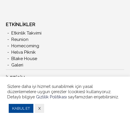
ETKİNLİKLER
Etkinlik Takvimi
Reunion
Homecoming
Helva Piknik
Blake House
Galeri
İLETIŞIM
Sizlere daha iyi hizmet sunabilmek için yasal
düzenlemelere uygun çerezler (cookies) kullanıyoruz.
Detaylı bilgiye
Gizlilik Politikası
sayfamızdan erişebilirsiniz.
KABUL ET
X
Copyright © 2021 -
ModernMedyaGroup
Gizlilik Politikası