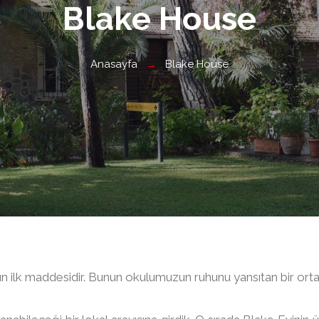
Blake House
Anasayfa
Blake House
 ilk maddesidir. Bunun okulumuzun ruhunu yansıtan bir ort