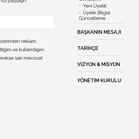
izi paylaşın.
Yeni Üyelik
Üyelik Bilgisi
Güncelleme
BAŞKANIN MESAJI
 üzerinden reklam,
TARIHÇE
tiğim ve kullandığım
gerekse sair mevzuat
VIZYON & MISYON
YÖNETIM KURULU