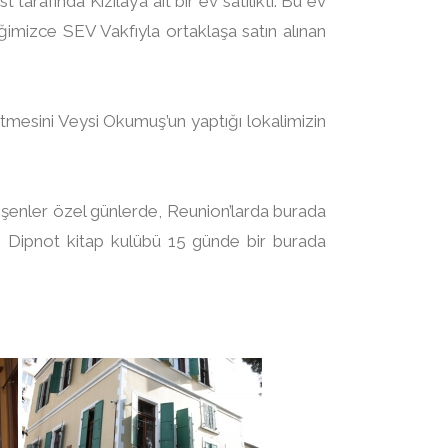
 tarafında Kızılay’a ait bir ev satılıktı. Bu ev
eğimizce SEV Vakfıyla ortaklaşa satın alınan
letmesini Veysi Okumuş’un yaptığı lokalimizin
işenler özel günlerde, Reunion’larda burada
e Dipnot kitap kulübü 15 günde bir burada