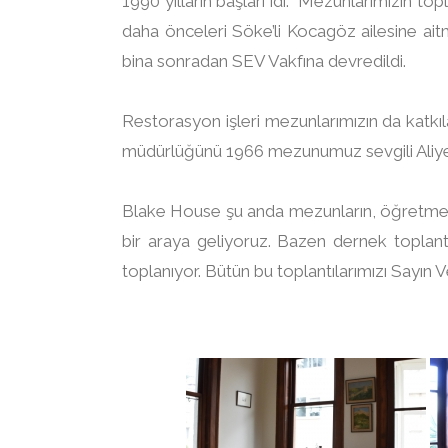
1990 yılların başları idi. Mezunlarımızın topla
daha önceleri Söke’li Kocagöz ailesine aitm
bina sonradan SEV Vakfına devredildi.
Restorasyon işleri mezunlarımızın da katkıla
müdürlüğünü 1966 mezunumuz sevgili Aliye
Blake House şu anda mezunların, öğretmenle
bir araya geliyoruz. Bazen dernek toplan
toplanıyor. Bütün bu toplantılarımızı Sayın V