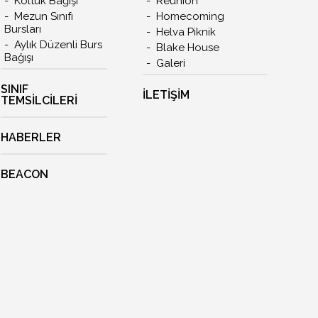
Koltuk Bağışı
Reunion
Mezun Sınıfı
Homecoming
Bursları
Helva Piknik
Aylık Düzenli Burs
Blake House
Bağışı
Galeri
SINIF
İLETIŞIM
TEMSİLCİLERİ
HABERLER
BEACON