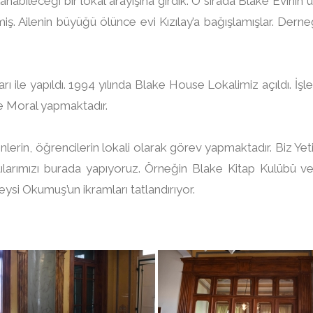
nabileceği bir lokal arayışına girdik. O sırada Blake Evinin üst
iş. Ailenin büyüğü ölünce evi Kızılay’a bağışlamışlar. Dern
rı ile yapıldı. 1994 yılında Blake House Lokalimiz açıldı. İş
 Moral yapmaktadır.
rin, öğrencilerin lokali olarak görev yapmaktadır. Biz Yet
tılarımızı burada yapıyoruz. Örneğin Blake Kitap Kulübü v
eysi Okumuş’un ikramları tatlandırıyor.