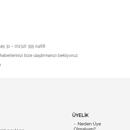
 49 31 – 0(232) 355 0468
aberlerinizi bize ulaştırmanızı bekliyoruz.
m
ÜYELİK
Neden Üye
Olmalıyım?