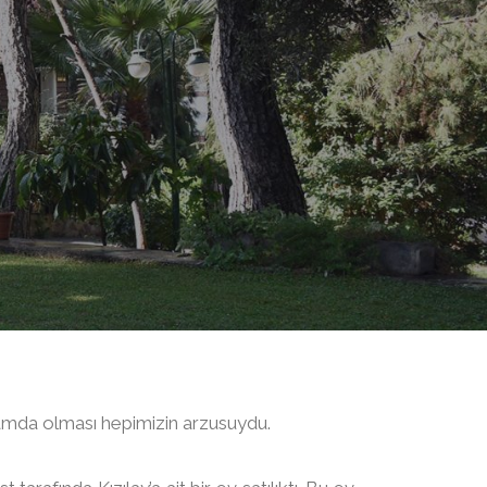
amda olması hepimizin arzusuydu.