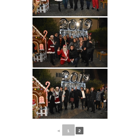
◄
1
2