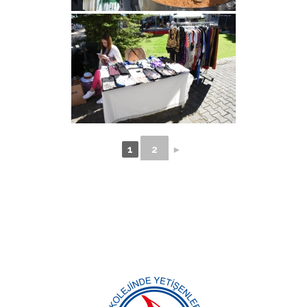
1
2
►