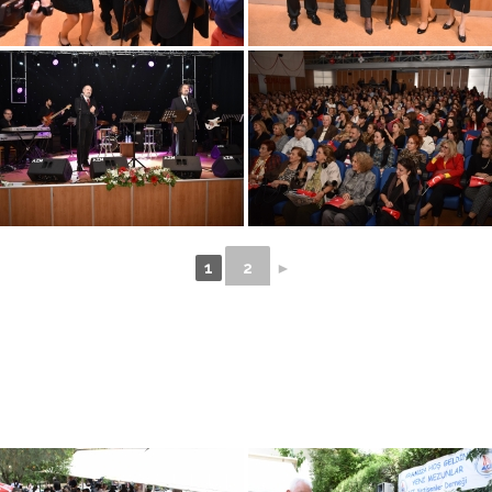
1
2
►